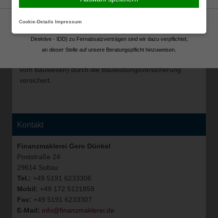
den Bauherrn dazu bringt, das Projekt von Neuem zu
beginnen, erhält der Bauherr von der
Cookie-Details
Impressum
Bauleistungsversicherung (z.T. auch
Gemäß neuer gesetzlicher Vorgaben (Insurance Distribution
Bauwesensversicherung oder Bauversicherung genannt)
Direktive - IDD) zu Fernabsatzverträgen sind wir dazu verpflichtet,
Ersatz für den Ausfall der Projektvergütung. Es sind also
an dieser Stelle auf unsere Beratungspflicht hinzuweisen.
stets die unvorhersehbaren Kosten der Bauleistung (bzw.
vom Bauwesen) durch die Bauleistungsversicherung
versichert.
Kontakt
Finanzmaklerei Gero Dünkel
Poststraße 24
29614 Soltau
Tel.:
+49 5191 6233306
Mobil:
+49 172 5121859
Fax:
+49 5191 6233307
E-Mail:
info@finanzmaklerei.de