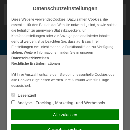
Weiter
Datenschutzeinstellungen
zum
Inhalt
Diese Website verwendet Cookies. Dazu zählen Cookies, die
essentiell für den Betrieb der Website notwendig sind, sowie solche,
die lediglich zu anonymen Statistikzwecken, für
Komforteinstellungen oder zur Anzeige personalisierter Inhalte
NAVIGATION
genutzt werden. Bitte beachten Sie, dass auf Basis Ihrer
Einstellungen evtl. nicht mehr alle Funktionalitäten zur Verfügung
Persönliche Beratung gewünscht?
Bauleistungsversicherung
stehen. Weitere Informationen finden Sie in unseren
Datenschutzhinweisen
.
Ich wünsche eine
Ich verzichte auf eine
Rechtliche Erstinformationen
Als Bauherr tragen sie nicht nur eine große finanzielle
persönliche Beratung und
persönliche Beratung und
Last, sondern auch ein erhebliches finanzielles Risiko. Ihr
möchte Kontakt mit einem
möchte mit dem Besuch der
Mit Ihrer Auswahl entscheiden Sie ob nur essentielle Cookies oder
alle Cookies zugelassen werden. Ihre Auswahl wird für 7 Tage
Bauvorhaben kann auf vielen Wegen gefährdet oder
Berater aufnehmen.
Seite fortfahren.
gespeichert.
beschädigt werden. Eine Bauleistungsversicherung nimmt
ihnen die Sorge dieses Risikos, da sie im Falle
Ich habe die
Essenziell
Beraten lassen
unvorhersehbarer Schäden abgesichert sind.
Erstinformation (PDF)
Analyse-, Tracking-, Marketing- und Werbetools
gelesen und gespeichert
Jetzt vergleichen
Alle zulassen
Fortsetzen
Wenn dem Bauvorhaben ein Schaden zugefügt wird, der
Auswahl speichern