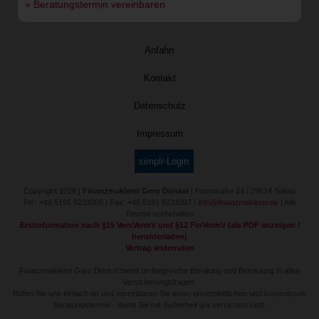
» Beratungstermin vereinbaren
Anfahrt
Kontakt
Datenschutz
Impressum
simplr-Login
Copyright 2026 |
Finanzmaklerei Gero Dünkel
| Poststraße 24 | 29614 Soltau
Tel.: +49 5191 6233306 | Fax: +49 5191 6233307 |
info@finanzmaklerei.de
| Alle
Rechte vorbehalten
Erstinformation nach §15 VersVermV und §12 FinVermV (als PDF anzeigen /
herunterladen)
Vertrag widerrufen
Finanzmaklerei Gero Dünkel bietet umfangreiche Beratung und Betreuung in allen
Versicherungsfragen.
Rufen Sie uns einfach an und vereinbaren Sie einen unverbindlichen und kostenlosen
Beratungstermin - damit Sie mit Sicherheit gut versichert sind.